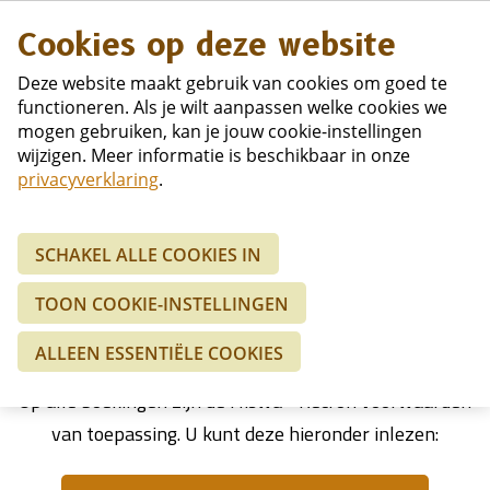
Duits
Cookies op deze website
Deze website maakt gebruik van cookies om goed te
functioneren. Als je wilt aanpassen welke cookies we
mogen gebruiken, kan je jouw cookie-instellingen
wijzigen. Meer informatie is beschikbaar in onze
Home
Informatie
Hiswa - Recron
privacyverklaring
.
SCHAKEL ALLE COOKIES IN
HISWA - RECRON
TOON COOKIE-INSTELLINGEN
Voorwaarden
ALLEEN ESSENTIËLE COOKIES
Op alle boekingen zijn de Hiswa - Recron voorwaarden
van toepassing. U kunt deze hieronder inlezen: