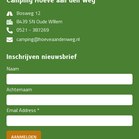
Camping Hoeve aan den Weg
Bosweg 12
8439 SN Oude WIllem
0521 - 387269
camping@hoeveaandenweg.nl
Inschrijven nieuwsbrief
Naam
Achternaam
Email Address
*
AANMELDEN