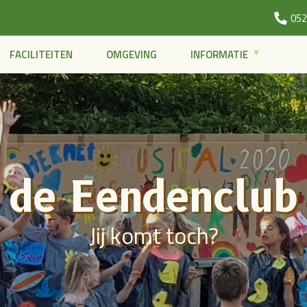
052
FACILITEITEN
OMGEVING
INFORMATIE
de Eendenclub
Jij komt toch?