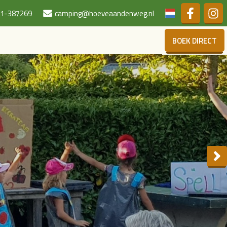
Duits
1-387269
camping@hoeveaandenweg.nl
BOEK DIRECT