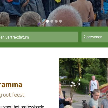
2 personen
ogramma
groot feest.
verzorgt het professionele