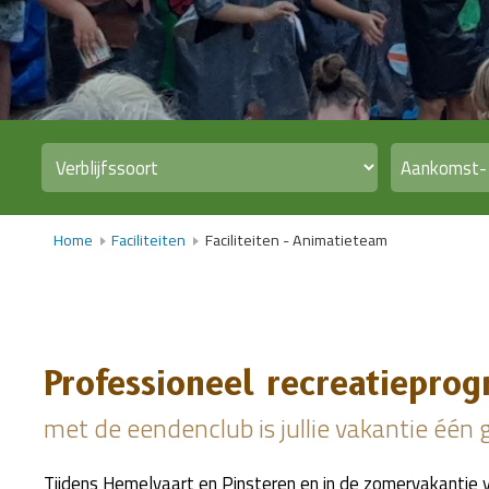
Home
Faciliteiten
Faciliteiten - Animatieteam
Professioneel recreatiepr
met de eendenclub is jullie vakantie één 
Tijdens Hemelvaart en Pinsteren en in de zomervakantie 