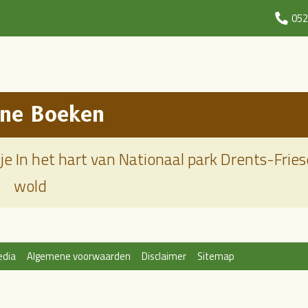
052
line Boeken
wold
edia
Algemene voorwaarden
Disclaimer
Sitemap