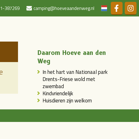
Duits
1-387269
camping@hoeveaandenweg.nl
Daarom Hoeve aan den
Weg
In het hart van Nationaal park
Drents-Friese wold met
zwembad
Kindvriendelijk
Huisdieren zijn welkom