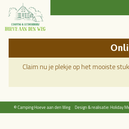
On
Claim nu je plekje op het mooiste stukje In het hart van Nationaal park Drents-Friese
© Camping Hoeve aan den Weg
Design & realisatie: Holiday M