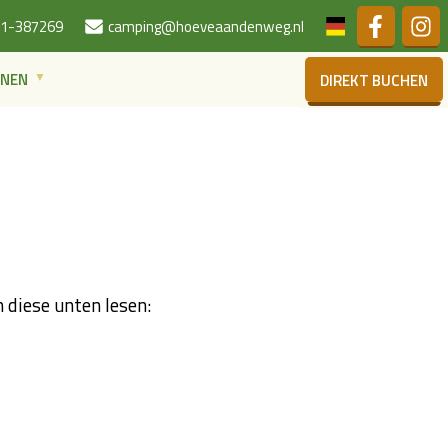
Niederländis
1-387269
camping@hoeveaandenweg.nl
ONEN
DIREKT BUCHEN
 diese unten lesen: