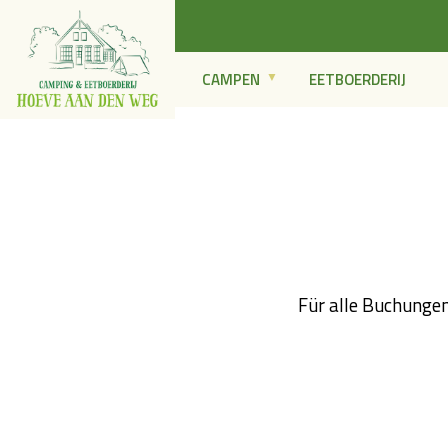
CAMPEN
EETBOERDERIJ
Home
Informationen
Hiswa - Recron
Für alle Buchungen